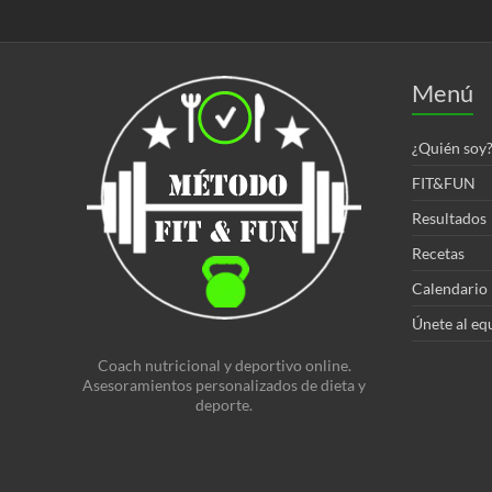
Menú
¿Quién soy
FIT&FUN
Resultados
Recetas
Calendario
Únete al eq
Coach nutricional y deportivo online.
Asesoramientos personalizados de dieta y
deporte.