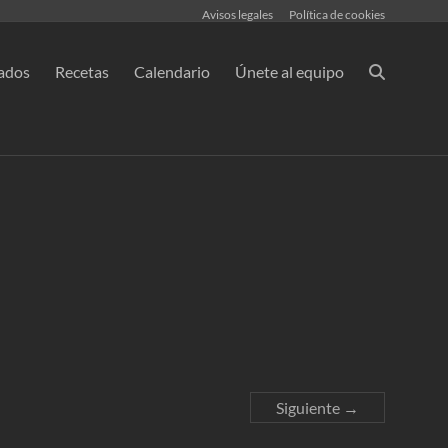
Avisos legales
Política de cookies
ados
Recetas
Calendario
Únete al equipo
Siguiente →