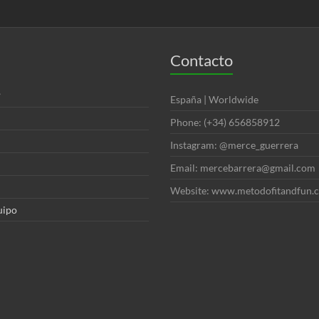
Contacto
?
España | Worldwide
Phone: (+34) 656858912
Instagram: @merce_guerrera
Email: mercebarrera@gmail.com
Website: www.metodofitandfun.
uipo