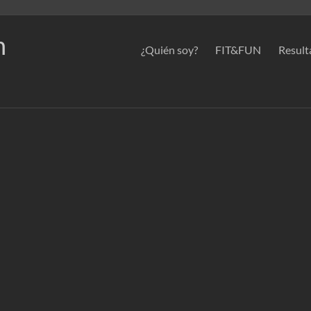
n
¿Quién soy?
FIT&FUN
Result