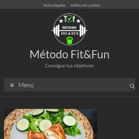
Saltar
Avisos legales
Política de cookies
al
contenido
Método Fit&Fun
Consigue tus objetivos
Menú