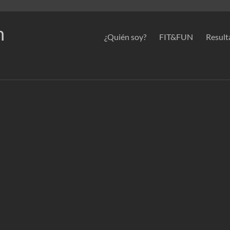
n
¿Quién soy?
FIT&FUN
Result