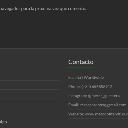
 navegador para la próxima vez que comente.
Contacto
?
España | Worldwide
Phone: (+34) 656858912
Instagram: @merce_guerrera
Email: mercebarrera@gmail.com
Website: www.metodofitandfun.
uipo