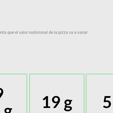
ta que el valor nutricional de la pizza va a variar
9
19
 g
5
g