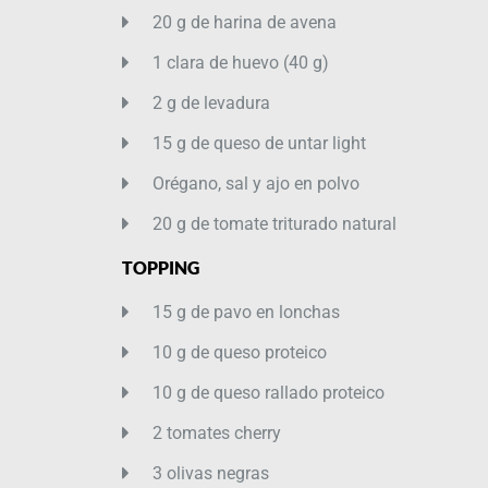
20 g de harina de avena
1 clara de huevo (40 g)
2 g de levadura
15 g de queso de untar light
Orégano, sal y ajo en polvo
20 g de tomate triturado natural
TOPPING
15 g de pavo en lonchas
10 g de queso proteico
10 g de queso rallado proteico
2 tomates cherry
3 olivas negras