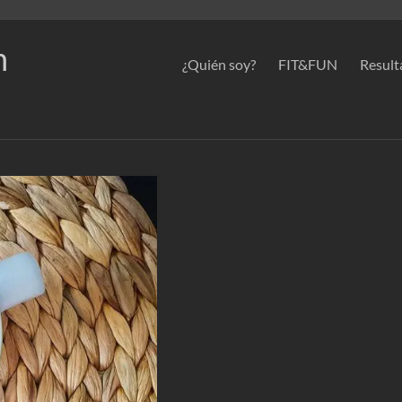
n
¿Quién soy?
FIT&FUN
Result