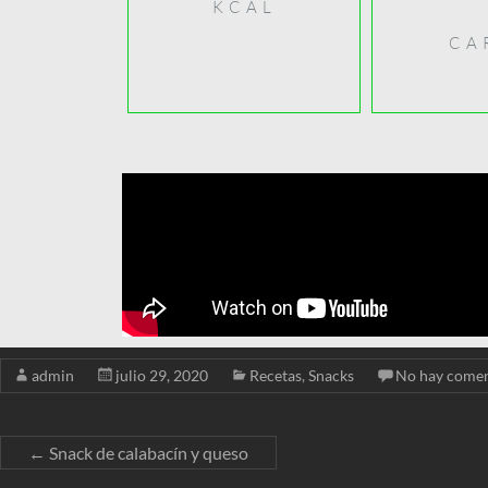
KCAL
CA
admin
julio 29, 2020
Recetas
,
Snacks
No hay comen
←
Snack de calabacín y queso