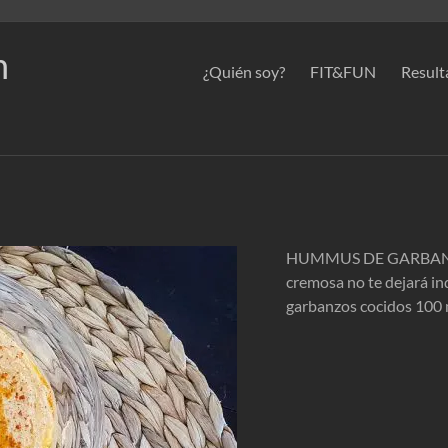
n
¿Quién soy?
FIT&FUN
Result
HUMMUS DE GARBANZOS 
cremosa no te dejará in
garbanzos cocidos 100 