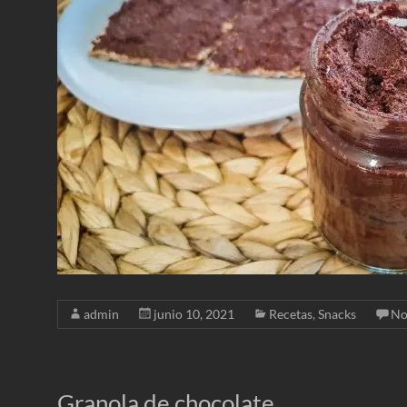
admin
junio 10, 2021
Recetas
,
Snacks
No
Granola de chocolate